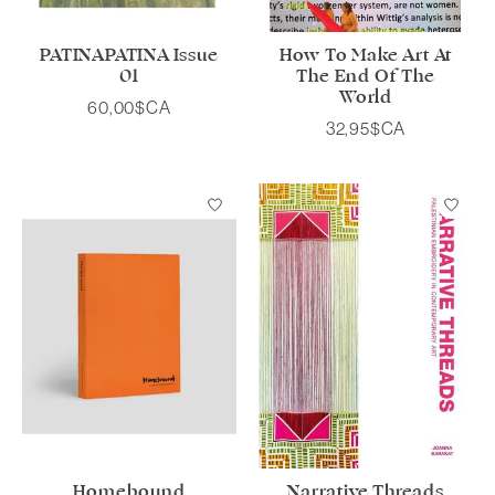
PATINAPATINA Issue
How To Make Art At
01
The End Of The
World
60,00$CA
32,95$CA
Homebound
Narrative Threads