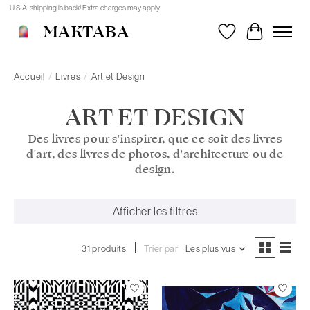
U.S.A. shipping is back! Extra charges may apply.
MAKTABA
Liste de souhait
Panier
Accueil
/
Livres
/
Art et Design
ART ET DESIGN
Des livres pour s'inspirer, que ce soit des livres
d'art, des livres de photos, d'architecture ou de
design.
Afficher les filtres
31 produits
Trier par
Les plus vus