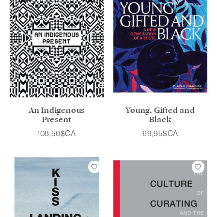
An Indigenous
Young, Gifted and
Present
Black
108,50$CA
69,95$CA