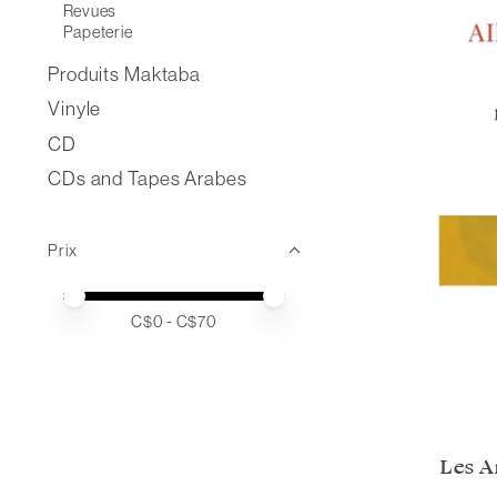
Revues
Papeterie
Produits Maktaba
Vinyle
CD
CDs and Tapes Arabes
Prix
Prix minimum
Price maximum value
C$
0
- C$
70
Les A