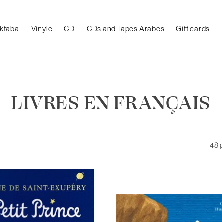
aktaba
Vinyle
CD
CDs and Tapes Arabes
Gift cards
LIVRES EN FRANÇAIS
48 