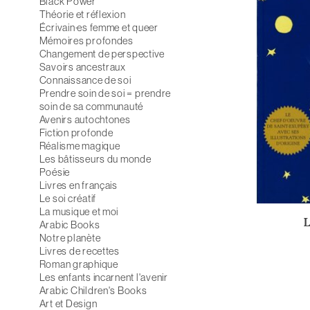
Black Power
Théorie et réflexion
Écrivain·es femme et queer
Mémoires profondes
Changement de perspective
Savoirs ancestraux
Connaissance de soi
Prendre soin de soi = prendre
soin de sa communauté
Avenirs autochtones
Fiction profonde
Réalisme magique
Les bâtisseurs du monde
Poésie
Livres en français
Le soi créatif
La musique et moi
L
Arabic Books
Notre planète
Livres de recettes
Roman graphique
Les enfants incarnent l'avenir
Arabic Children's Books
Art et Design