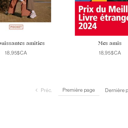
puissantes amitiés
Mes amis
18,95$CA
18,95$CA
Première page
Préc.
Dernière 