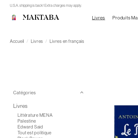
U.S.A. shipping is back! Extra charges may apply.
MAKTABA
Livres
Produits M
Accueil
/
Livres
/
Livres en français
Catégories
Livres
Littérature MENA
Palestine
Edward Said
Tout est politique