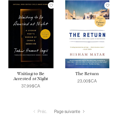
Waiting to Be
The Return
Arrested at Night
23,00$CA
37,99$CA
Préc.
Page suivante