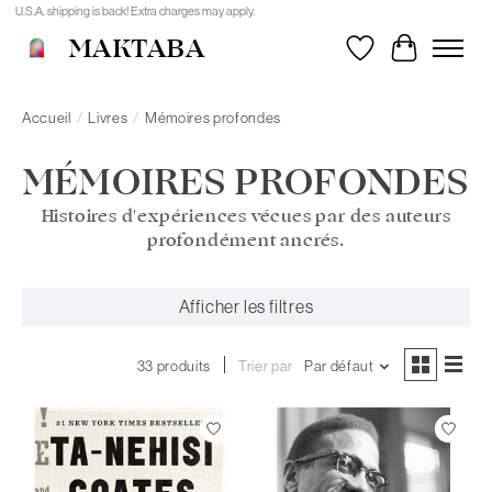
U.S.A. shipping is back! Extra charges may apply.
MAKTABA
Liste de souhait
Panier
Accueil
/
Livres
/
Mémoires profondes
MÉMOIRES PROFONDES
Histoires d'expériences vécues par des auteurs
profondément ancrés.
Afficher les filtres
33 produits
Trier par
Par défaut