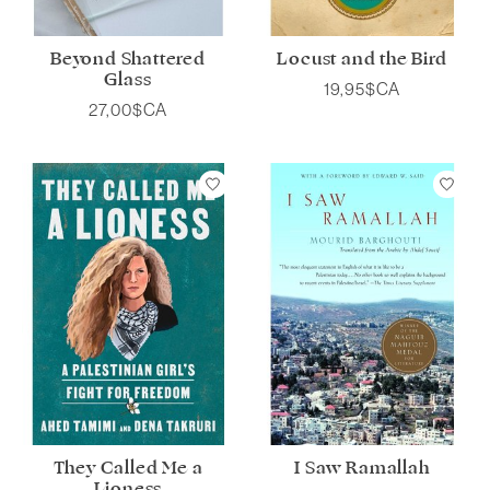
Beyond Shattered
Locust and the Bird
Glass
19,95$CA
27,00$CA
They Called Me a
I Saw Ramallah
Lioness