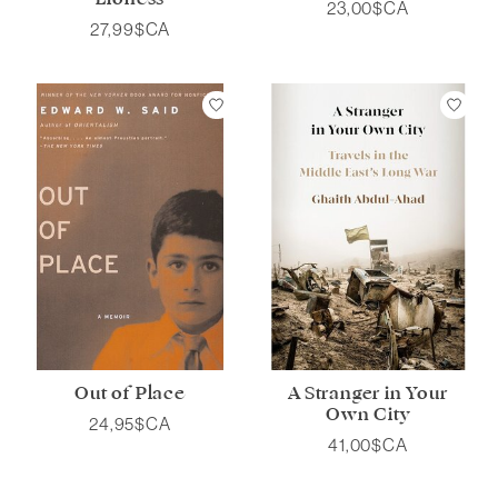
23,00$CA
27,99$CA
Out of Place
A Stranger in Your
Own City
24,95$CA
41,00$CA