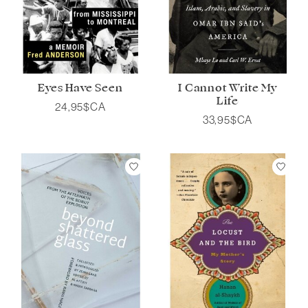
Eyes Have Seen
I Cannot Write My
Life
24,95$CA
33,95$CA