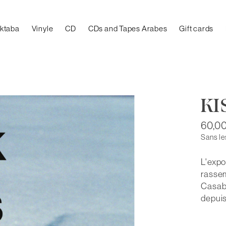
aktaba
Vinyle
CD
CDs and Tapes Arabes
Gift cards
KI
60,0
Sans le
L'expo
rassem
Casabl
depuis