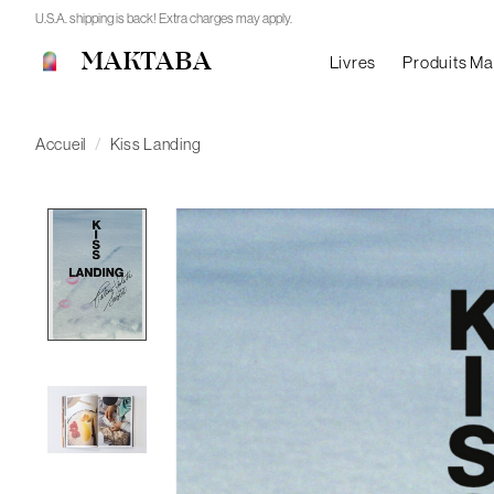
U.S.A. shipping is back! Extra charges may apply.
MAKTABA
Livres
Produits M
Accueil
/
Kiss Landing
Product image slideshow Items