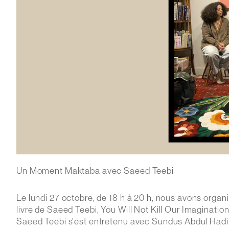
Un Moment Maktaba avec Saeed Teebi
Le lundi 27 octobre, de 18 h à 20 h, nous avons or
livre de Saeed Teebi, You Will Not Kill Our Imagination
Saeed Teebi s'est entretenu avec Sundus Abdul Hadi au