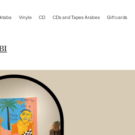
aktaba
Vinyle
CD
CDs and Tapes Arabes
Gift cards
BI