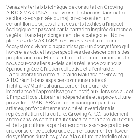
Venez visiter la bibliothèque de consultation Growing
A.R.C X MAKTABA ! Les livres sélectionnés dans notre
section co-organisée du majlis représentent un
échantillon de sujets allant des arts textiles à l'impact
écologique en passant par la narration inspirée du monde
végétal. Dans le prolongement de la catégorie « Notre
planète » de MAKTABA, ces livres visent à nourrir un
écosystème vivant d'apprentissage : un écosystème qui
honore les voix et les perspectives des descendants des
peuples anciens. Et ensemble, en tant que communauté,
nous pouvons aller au-delà de la résilience pour nous
épanouir grâce à l'action collective et à l'entraide.
La collaboration entre la librairie Maktaba et Growing
A.R.C réunit deux espaces communautaires à
Tiohtià:ke/Montréal qui accordent une grande
importance à l'apprentissage collectif, aux liens sociaux et
à l'impact local. Librairie indépendante et espace culturel
polyvalent, MAKTABA est un espace géré par des
artistes, profondément enraciné et investi dans la
représentation et la culture. Growing A.R.C., solidement
ancré dans les communautés locales de la fibre, du textile
et de l'agriculture, apporte des connaissances pratiques,
une conscience écologique et un engagement en faveur
de systèmes durables grâce à la culture matérielle et au