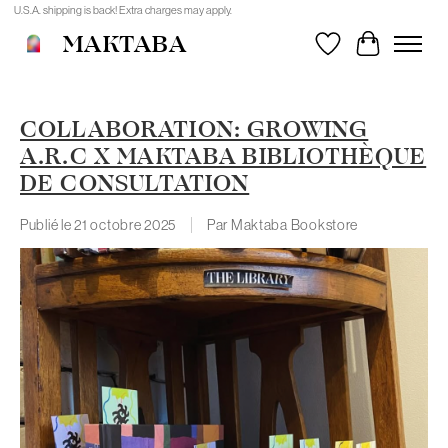
U.S.A. shipping is back! Extra charges may apply.
MAKTABA
Liste de souhait
Panier
COLLABORATION: GROWING
A.R.C X MAKTABA BIBLIOTHÈQUE
DE CONSULTATION
Publié le
21 octobre 2025
Par Maktaba Bookstore