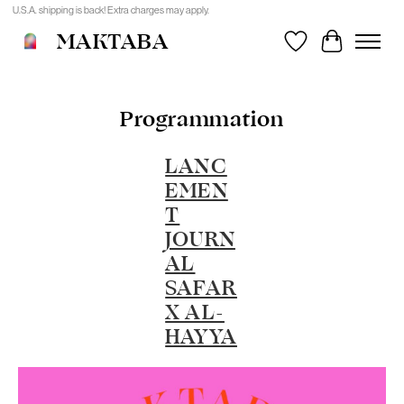
U.S.A. shipping is back! Extra charges may apply.
MAKTABA
Liste de souhait
Panier
Programmation
LANC
EMEN
T
JOURN
AL
SAFAR
X AL-
HAYYA