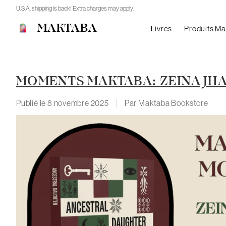
U.S.A. shipping is back! Extra charges may apply.
MAKTABA
Livres
Produits M
MOMENTS MAKTABA: ZEINA JHA
Publié le
8 novembre 2025
Par Maktaba Bookstore