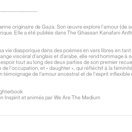
_________________
ienne originaire de Gaza. Son œuvre explore l'amour (de soi
asporique. Elle a été publiée dans The Ghassan Kanafani Ant
sa vie diasporique dans des poèmes en vers libres en tant
ange viscéral d'anglais et d'arabe, elle rend hommage à 
'espoir tout au long des deux parties de son premier recueil
e de l'occupation, et « daughter », qui réfléchit à la féminit
 témoignage de l'amour ancestral et de l'esprit inflexible
ughterbook
 Inspirit et animés par We Are The Medium