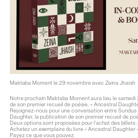
Maktaba Moment le 29 novembre avec Zeina Jhaish
Notre prochain Maktaba Moment aura lieu le samedi 2
de son premier recueil de poésie, « Ancestral Daughte
Rejoignez-nous pour une conversation entre Sundus et
Daughter, la publication de son premier recueil de poé
Deux options sont proposées pour l'achat des billets :
Achetez un exemplaire du livre « Ancestral Daughter »
Payez ce que vous pouvez.