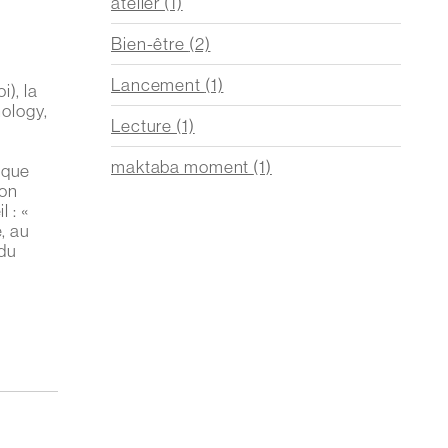
atelier
(1)
Bien-être
(2)
Lancement
(1)
), la
hology,
Lecture
(1)
maktaba moment
(1)
 que
son
 : «
é, au
 du