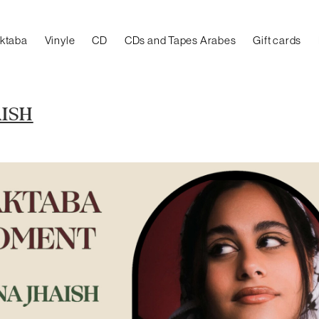
aktaba
Vinyle
CD
CDs and Tapes Arabes
Gift cards
ISH