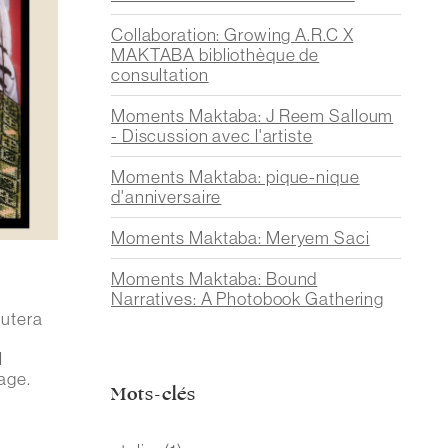
Collaboration: Growing A.R.C X
MAKTABA bibliothèque de
consultation
Moments Maktaba: J Reem Salloum
- Discussion avec l'artiste
Moments Maktaba: pique-nique
d'anniversaire
Moments Maktaba: Meryem Saci
Moments Maktaba: Bound
Narratives: A Photobook Gathering
cutera
l
rage.
Mots-clés