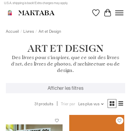
U.S.A. shipping is back! Extra charges may apply.
MAKTABA
Liste de souhait
Panier
Accueil
/
Livres
/
Art et Design
ART ET DESIGN
Des livres pour s'inspirer, que ce soit des livres
d'art, des livres de photos, d'architecture ou de
design.
Afficher les filtres
31 produits
Trier par
Les plus vus