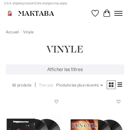
U.S.A. shipping is back! Extra charges may apply.
MAKTABA
Liste de souhait
Panier
Accueil
/
Vinyle
VINYLE
Afficher les filtres
92 produits
Trier par
Produits les plus récents