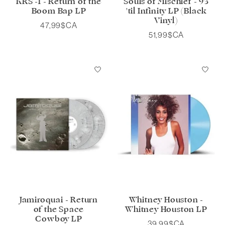
KRS -1 - Return of the
Souls of Mischief - 93
Boom Bap LP
'til Infinity LP (Black
Vinyl)
47,99$CA
51,99$CA
Jamiroquai - Return
Whitney Houston -
of the Space
Whitney Houston LP
Cowboy LP
39,99$CA