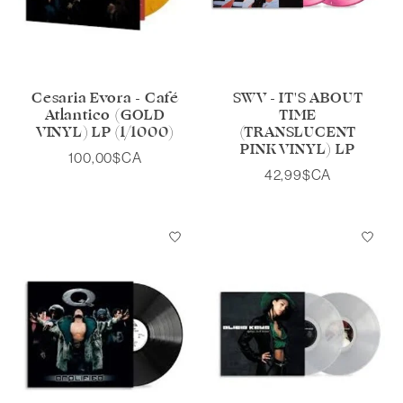
Cesaria Evora - Café
SWV - IT'S ABOUT
Atlantico (GOLD
TIME
VINYL) LP (1/1000)
(TRANSLUCENT
PINK VINYL) LP
100,00$CA
42,99$CA