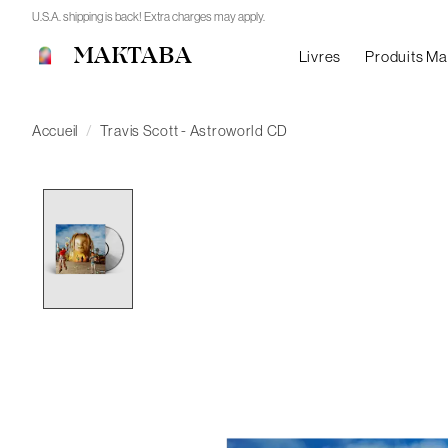
U.S.A. shipping is back! Extra charges may apply.
MAKTABA
Livres
Produits M
Accueil
/
Travis Scott - Astroworld CD
Product image slideshow Items