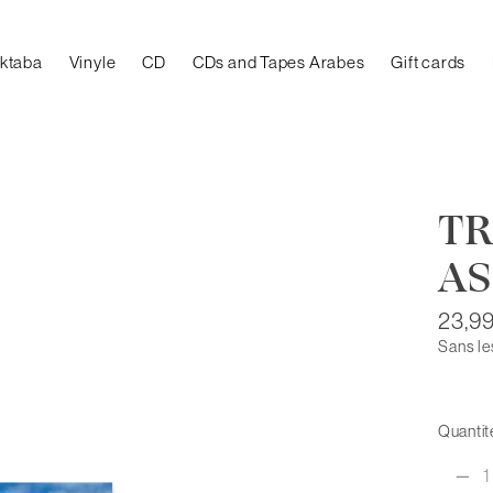
aktaba
Vinyle
CD
CDs and Tapes Arabes
Gift cards
TR
A
23,9
Sans le
Quantité