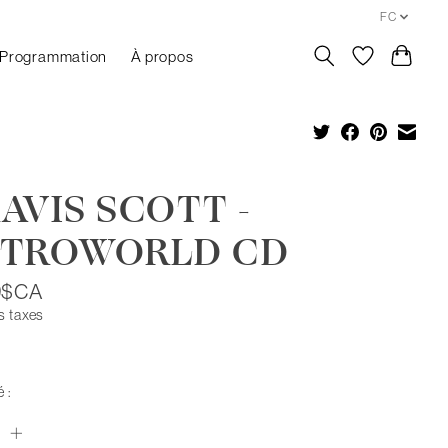
FC
Programmation
À propos
AVIS SCOTT -
STROWORLD CD
9$CA
s taxes
 :