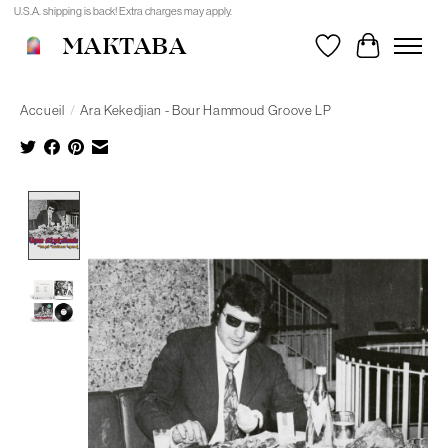
U.S.A. shipping is back! Extra charges may apply.
MAKTABA
Liste de souhait
Panier
Accueil
/
Ara Kekedjian - Bour Hammoud Groove LP
Product image slideshow Items