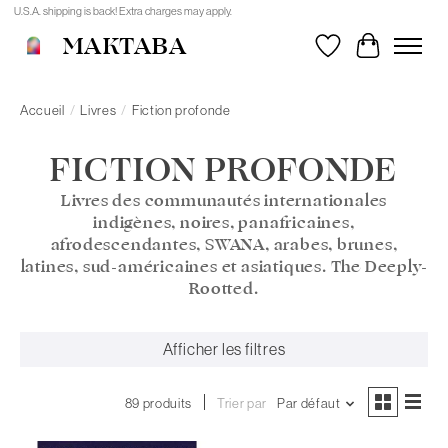
U.S.A. shipping is back! Extra charges may apply.
MAKTABA
Liste de souhait
Panier
Accueil
/
Livres
/
Fiction profonde
FICTION PROFONDE
Livres des communautés internationales
indigènes, noires, panafricaines,
afrodescendantes, SWANA, arabes, brunes,
latines, sud-américaines et asiatiques. The Deeply-
Rootted.
Afficher les filtres
89 produits
Trier par
Par défaut