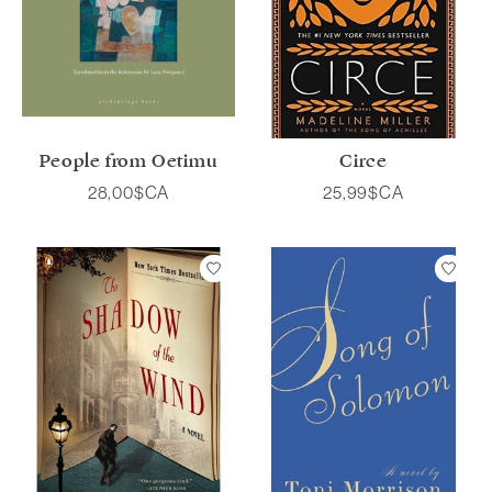
People from Oetimu
Circe
28,00$CA
25,99$CA