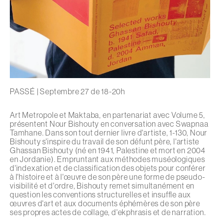
PASSÉ | Septembre 27 de 18-20h
Art Metropole et Maktaba, en partenariat avec Volume 5,
présentent Nour Bishouty en conversation avec Swapnaa
Tamhane. Dans son tout dernier livre d'artiste, 1-130, Nour
Bishouty s'inspire du travail de son défunt père, l'artiste
Ghassan Bishouty (né en 1941, Palestine et mort en 2004
en Jordanie). Empruntant aux méthodes muséologiques
d'indexation et de classification des objets pour conférer
à l'histoire et à l'œuvre de son père une forme de pseudo-
visibilité et d'ordre, Bishouty remet simultanément en
question les conventions structurelles et insuffle aux
œuvres d'art et aux documents éphémères de son père
ses propres actes de collage, d'ekphrasis et de narration.