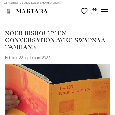
U.S.A. shipping is back! Extra charges may apply.
MAKTABA
Liste de souhait
Panier
NOUR BISHOUTY EN
CONVERSATION AVEC SWAPNAA
TAMHANE
Publié le
22 septembre 2022