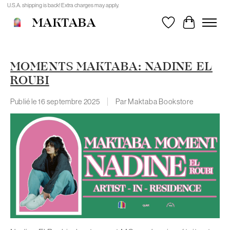
U.S.A. shipping is back! Extra charges may apply.
MAKTABA
Liste de souhait
Panier
MOMENTS MAKTABA: NADINE EL
ROUBI
Publié le
16 septembre 2025
Par Maktaba Bookstore