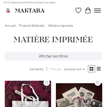
U.S.A. shipping is back! Extra charges may apply.
MAKTABA
Liste de souhait
Panier
Accueil
/
Produits Maktaba
/
Matière imprimée
MATIÈRE IMPRIMÉE
Afficher les filtres
4 produits
Trier par
Les plus vus