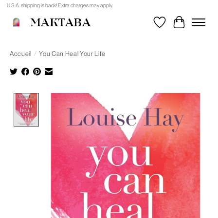
U.S.A. shipping is back! Extra charges may apply.
MAKTABA
Liste de souhait
Panier
Accueil
/
You Can Heal Your Life
Product image slideshow Items