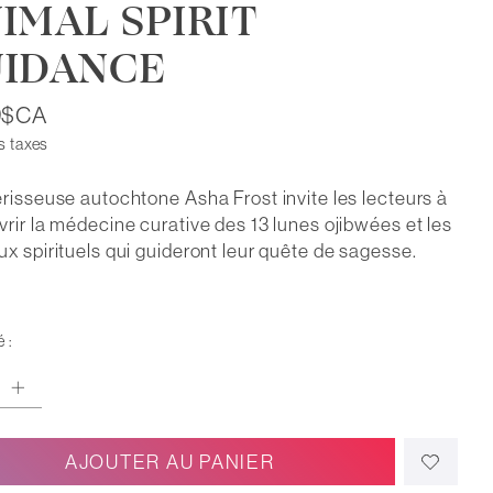
IMAL SPIRIT
UIDANCE
9$CA
s taxes
risseuse autochtone Asha Frost invite les lecteurs à
rir la médecine curative des 13 lunes ojibwées et les
x spirituels qui guideront leur quête de sagesse.
 :
AJOUTER AU PANIER