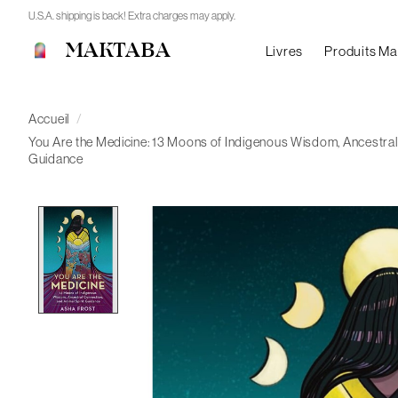
U.S.A. shipping is back! Extra charges may apply.
MAKTABA
Livres
Produits M
Accueil
/
You Are the Medicine: 13 Moons of Indigenous Wisdom, Ancestral 
Guidance
Product image slideshow Items