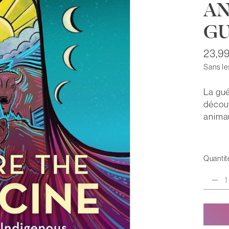
AN
G
23,9
Sans le
La gué
découv
animau
Quantité