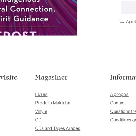
Ajou
visite
Magasiner
Informa
Livres
À propos
Produits Maktaba
Contact
Vinyle
Questions fr
CD
Conditions g
CDs and Tapes Arabes