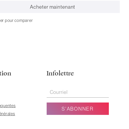
Acheter maintenant
ter pour comparer
tion
Infolettre
équentes
énérales