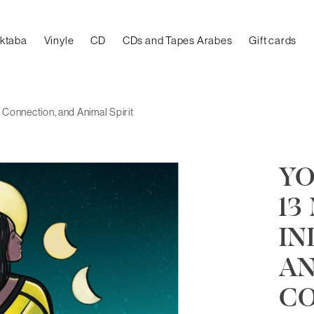
aktaba
Vinyle
CD
CDs and Tapes Arabes
Gift cards
Connection, and Animal Spirit
YO
13
IN
A
CO