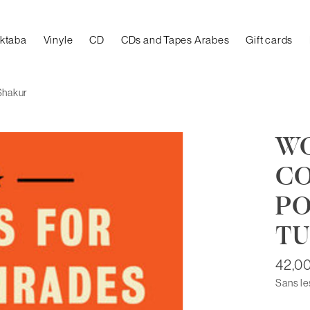
aktaba
Vinyle
CD
CDs and Tapes Arabes
Gift cards
Shakur
WO
CO
PO
TU
42,0
Sans le