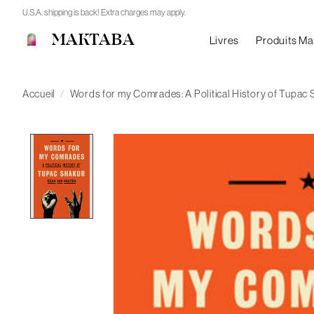
U.S.A. shipping is back! Extra charges may apply.
MAKTABA
Livres
Produits M
Accueil
/
Words for my Comrades: A Political History of Tupac 
Product image slideshow Items