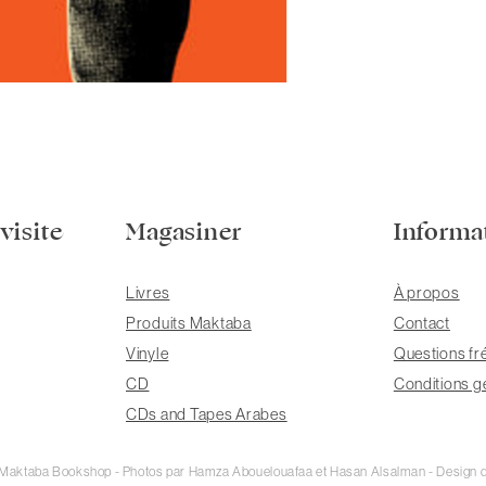
visite
Magasiner
Informa
Livres
À propos
Produits Maktaba
Contact
Vinyle
Questions fr
CD
Conditions g
CDs and Tapes Arabes
e Maktaba Bookshop - Photos par Hamza Abouelouafaa et Hasan Alsalman - Design d