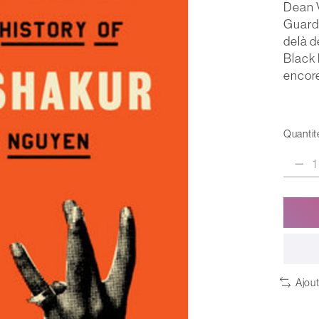
Dean V
Guardi
delà d
Black 
encore
Quantité
Ajou