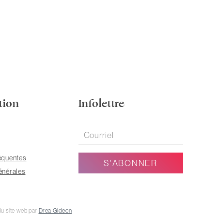
tion
Infolettre
équentes
énérales
u site web par
Drea Gideon