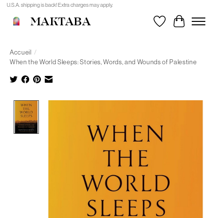
U.S.A. shipping is back! Extra charges may apply.
MAKTABA
Liste de souhait
Panier
Accueil
/
When the World Sleeps: Stories, Words, and Wounds of Palestine
Product image slideshow Items