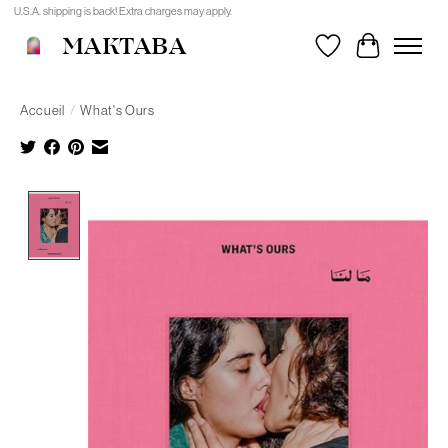
U.S.A. shipping is back! Extra charges may apply.
MAKTABA
Liste de souhait
Panier
Accueil
/
What's Ours
Product image slideshow Items