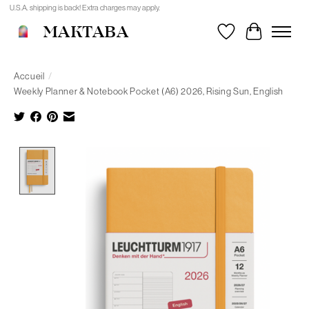
U.S.A. shipping is back! Extra charges may apply.
MAKTABA
Liste de souhait
Panier
Accueil
/
Weekly Planner & Notebook Pocket (A6) 2026, Rising Sun, English
Product image slideshow Items