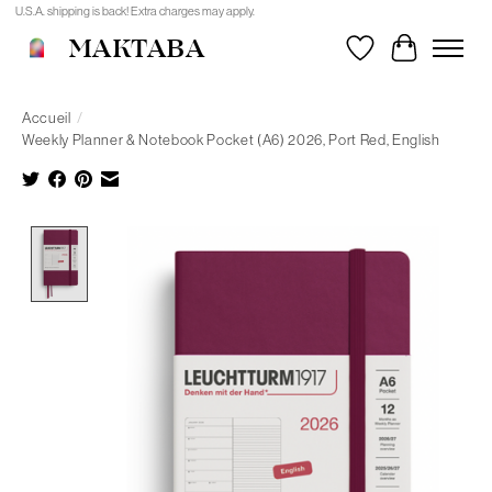
U.S.A. shipping is back! Extra charges may apply.
MAKTABA
Liste de souhait
Panier
Accueil
/
Weekly Planner & Notebook Pocket (A6) 2026, Port Red, English
Product image slideshow Items