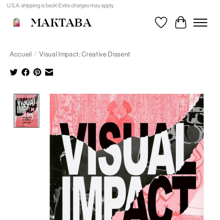
U.S.A. shipping is back! Extra charges may apply.
MAKTABA
Liste de souhait
Panier
Accueil
/
Visual Impact: Creative Dissent
Product image slideshow Items