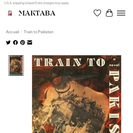
U.S.A. shipping is back! Extra charges may apply.
MAKTABA
Liste de souhait
Panier
Accueil
/
Train to Pakistan
Product image slideshow Items