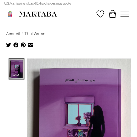
U.S.A. shipping is back! Extra charges may apply.
MAKTABA
Liste de souhait
Panier
Accueil
/
Thul Watan
Product image slideshow Items