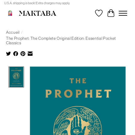
U.S.A. shipping is back! Extra charges may apply.
MAKTABA
Liste de souhait
Panier
Accueil
/
The Prophet: The Complete Original Edition: Essential Pocket
Classics
Product image slideshow Items