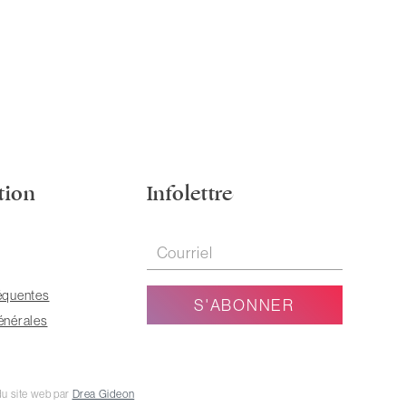
tion
Infolettre
équentes
énérales
u site web par
Drea Gideon