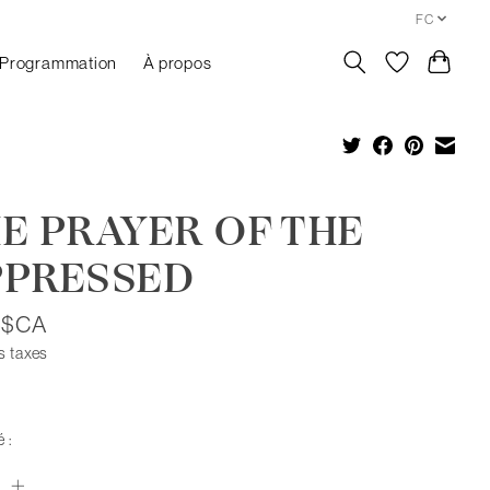
FC
Programmation
À propos
E PRAYER OF THE
PPRESSED
5$CA
s taxes
 :