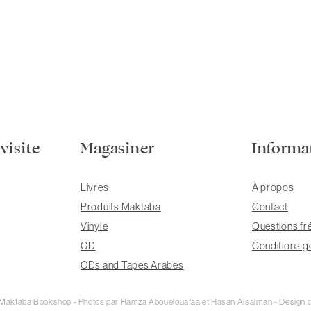
visite
Magasiner
Informa
Livres
À propos
Produits Maktaba
Contact
Vinyle
Questions fr
CD
Conditions g
CDs and Tapes Arabes
e Maktaba Bookshop - Photos par Hamza Abouelouafaa et Hasan Alsalman - Design d