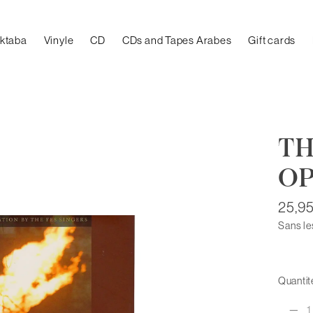
aktaba
Vinyle
CD
CDs and Tapes Arabes
Gift cards
TH
O
25,9
Sans le
Quantité