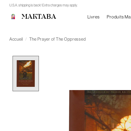
U.S.A. shipping is back! Extra charges may apply.
MAKTABA
Livres
Produits M
Accueil
/
The Prayer of The Oppressed
Product image slideshow Items