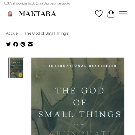
U.S.A. shipping is back! Extra charges may apply.
MAKTABA
Liste de souhait
Panier
Accueil
/
The God of Small Things
Product image slideshow Items