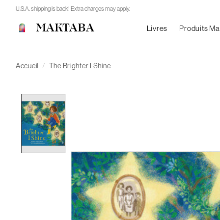
U.S.A. shipping is back! Extra charges may apply.
MAKTABA
Livres
Produits M
Accueil
/
The Brighter I Shine
Product image slideshow Items