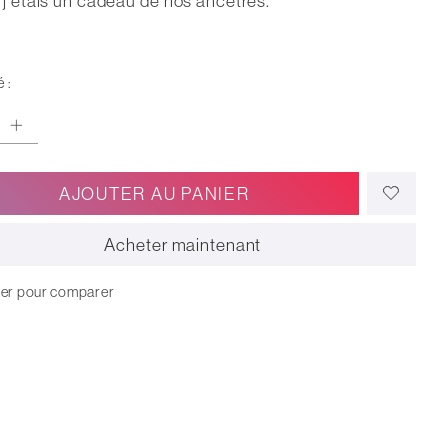
 j'étais un cadeau de nos ancêtres.
 :
AJOUTER AU PANIER
Acheter maintenant
ter pour comparer