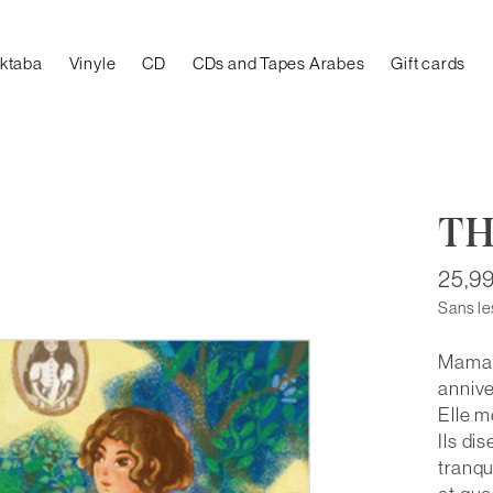
aktaba
Vinyle
CD
CDs and Tapes Arabes
Gift cards
TH
25,9
Sans le
Maman 
annive
Elle m
Ils di
tranqu