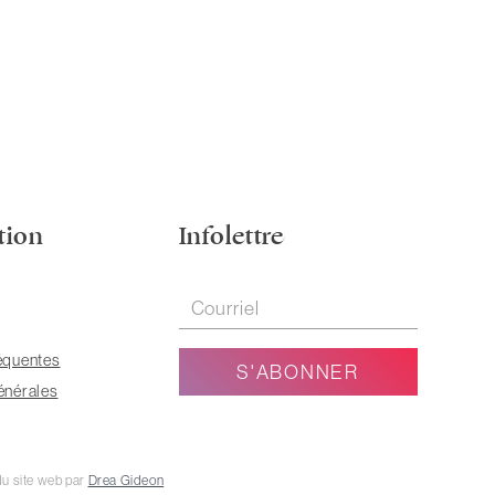
tion
Infolettre
équentes
énérales
u site web par
Drea Gideon