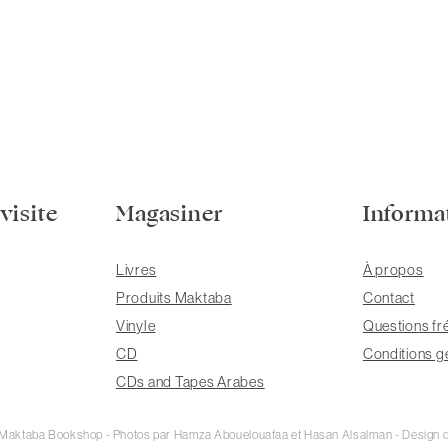
visite
Magasiner
Informa
Livres
À propos
Produits Maktaba
Contact
Vinyle
Questions fr
CD
Conditions g
CDs and Tapes Arabes
e Maktaba Bookshop - Photos par Hamza Abouelouafaa et Hasan Alsalman - Design d