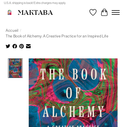
U.S.A. shipping is back! Extra charges may apply.
MAKTABA
Liste de souhait
Panier
Accueil
/
The Book of Alchemy: A Creative Practice for an Inspired Life
Product image slideshow Items