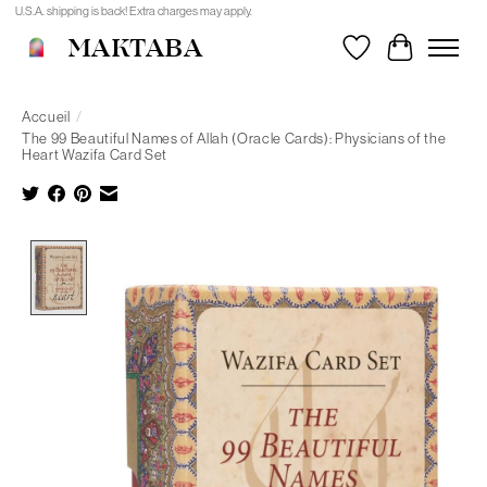
U.S.A. shipping is back! Extra charges may apply.
MAKTABA
Liste de souhait
Panier
Accueil
/
The 99 Beautiful Names of Allah (Oracle Cards): Physicians of the
Heart Wazifa Card Set
Product image slideshow Items