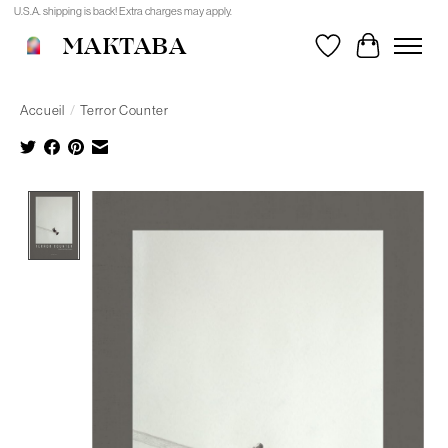
U.S.A. shipping is back! Extra charges may apply.
MAKTABA
Liste de souhait
Panier
Accueil
/
Terror Counter
Product image slideshow Items