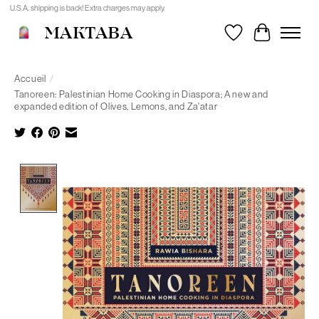
U.S.A. shipping is back! Extra charges may apply.
MAKTABA
Liste de souhait
Panier
Accueil
/
Tanoreen: Palestinian Home Cooking in Diaspora; A new and
expanded edition of Olives, Lemons, and Za'atar
Product image slideshow Items