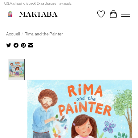
U.S.A. shipping is back! Extra charges may apply.
MAKTABA
Liste de souhait
Panier
Accueil
/
Rima and the Painter
Product image slideshow Items