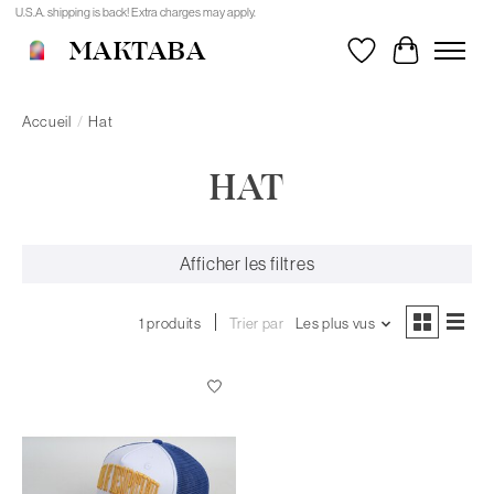
U.S.A. shipping is back! Extra charges may apply.
MAKTABA
Liste de souhait
Panier
Accueil
/
Hat
HAT
Afficher les filtres
1 produits
Trier par
Les plus vus