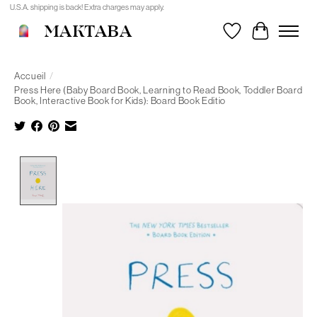
U.S.A. shipping is back! Extra charges may apply.
MAKTABA
Liste de souhait
Panier
Accueil
/
Press Here (Baby Board Book, Learning to Read Book, Toddler Board
Book, Interactive Book for Kids): Board Book Editio
Product image slideshow Items