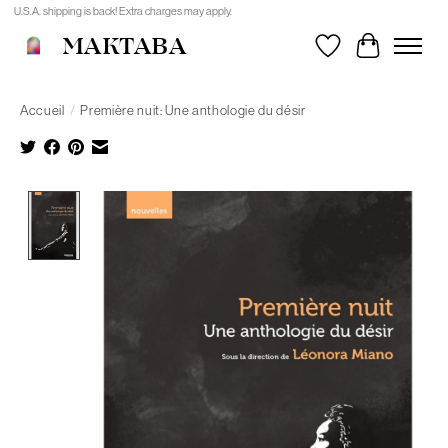
U.S.A. shipping is back! Extra charges may apply.
MAKTABA
Liste de souhait
Panier
Accueil
/
Première nuit: Une anthologie du désir
Product image slideshow Items