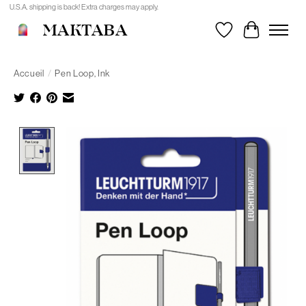
U.S.A. shipping is back! Extra charges may apply.
MAKTABA
Liste de souhait
Panier
Accueil
/
Pen Loop, Ink
Product image slideshow Items