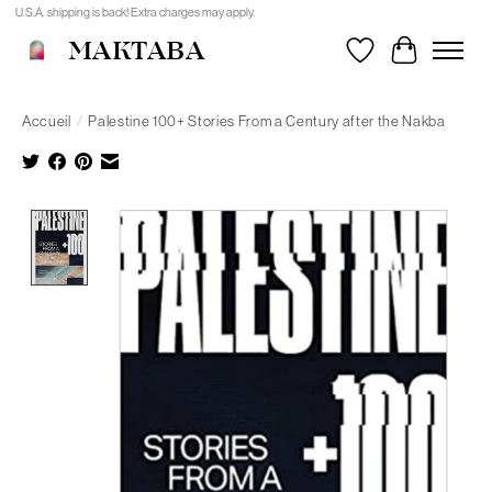
U.S.A. shipping is back! Extra charges may apply.
MAKTABA
Liste de souhait
Panier
Accueil
/
Palestine 100+ Stories From a Century after the Nakba
Product image slideshow Items