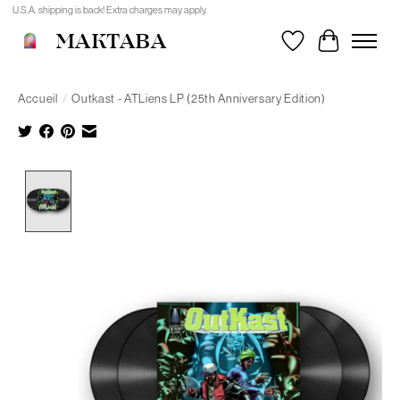
U.S.A. shipping is back! Extra charges may apply.
MAKTABA
Liste de souhait
Panier
Accueil
/
Outkast - ATLiens LP (25th Anniversary Edition)
Product image slideshow Items