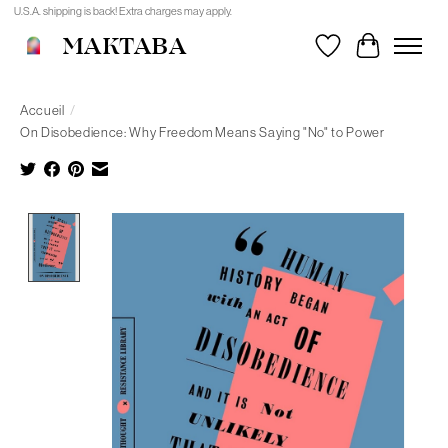
U.S.A. shipping is back! Extra charges may apply.
MAKTABA
Liste de souhait
Panier
Accueil
/
On Disobedience: Why Freedom Means Saying "No" to Power
Product image slideshow Items