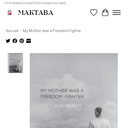
U.S.A. shipping is back! Extra charges may apply.
MAKTABA
Liste de souhait
Panier
Accueil
/
My Mother was a Freedom Fighter
Product image slideshow Items