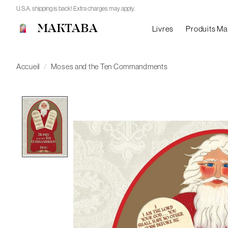
U.S.A. shipping is back! Extra charges may apply.
MAKTABA
Livres
Produits M
Accueil
/
Moses and the Ten Commandments
Product image slideshow Items