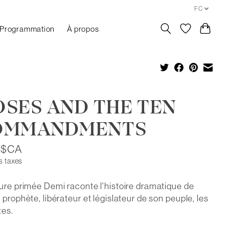
FC
Programmation
À propos
SES AND THE TEN
OMMANDMENTS
5$CA
s taxes
ure primée Demi raconte l'histoire dramatique de
 prophète, libérateur et législateur de son peuple, les
tes.