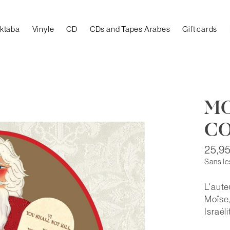
aktaba
Vinyle
CD
CDs and Tapes Arabes
Gift cards
MO
C
25,9
Sans le
L'aute
Moïse,
Israéli