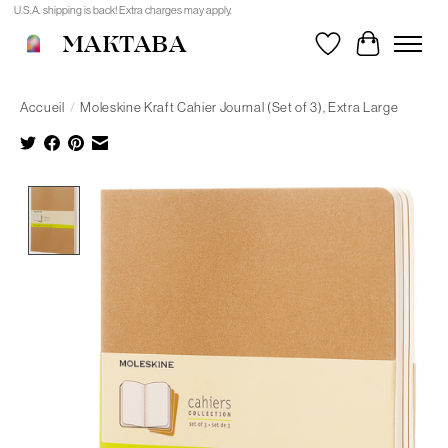
U.S.A. shipping is back! Extra charges may apply.
MAKTABA
Liste de souhait
Panier
Accueil
/
Moleskine Kraft Cahier Journal (Set of 3), Extra Large
Product image slideshow Items