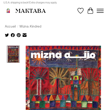
U.S.A. shipping is back! Extra charges may apply.
MAKTABA
Liste de souhait
Panier
Accueil
/
Mizna: Kindred
Product image slideshow Items