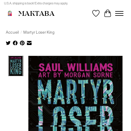
U.S.A. shipping is back! Extra charges may apply.
MAKTABA
Liste de souhait
Panier
Accueil
/
Martyr Loser King
Product image slideshow Items