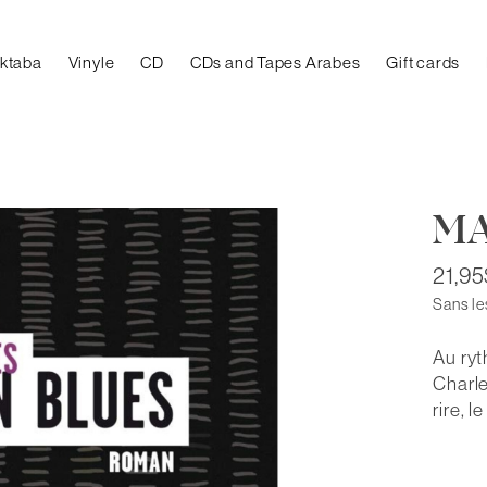
aktaba
Vinyle
CD
CDs and Tapes Arabes
Gift cards
MA
21,9
Sans le
Au ryt
Charle
rire, 