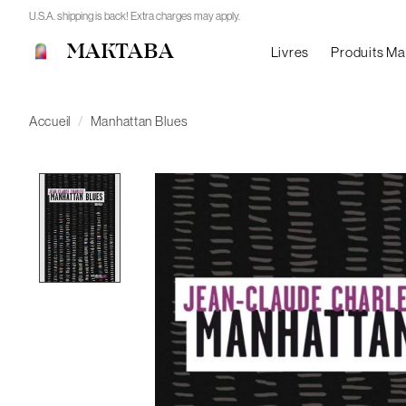
U.S.A. shipping is back! Extra charges may apply.
MAKTABA
Livres
Produits M
Accueil
/
Manhattan Blues
Product image slideshow Items