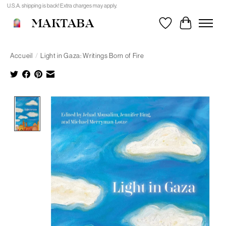
U.S.A. shipping is back! Extra charges may apply.
MAKTABA
Liste de souhait
Panier
Accueil
/
Light in Gaza: Writings Born of Fire
Product image slideshow Items