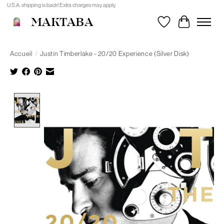
U.S.A. shipping is back! Extra charges may apply.
MAKTABA
Liste de souhait
Panier
Accueil
/
Justin Timberlake - 20/20 Experience (Silver Disk)
Product image slideshow Items